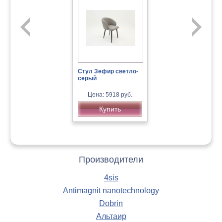
Стул Зефир светло-
серый
Канапе эконом
«Еврокомфорт 7»
Цена: 5918 руб.
Кресло детское Бюрократ CH-
Купить
Цена: 16500 руб.
299/G/15-48
Купить
Производители
4sis
Antimagnit nanotechnology
Dobrin
Альтаир