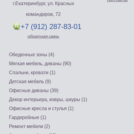
г.Екатеринбург, ул. Красных
командиров, 72
+7 (912) 287-83-01
«Ника» недорогие
обратная связь
диваны
Диван для кухни
«Еврокомфорт» со
Цена: 24900 руб.
спальным местом
Обеденные зоны (4)
Купить
Цена: 16500 руб.
Мягкая мебель, диваны (90)
Купить
Спальни, кровати (1)
Детская мебель (9)
Офисные диваны (39)
Декор интерьера, ковры, шкуры (1)
Офисные кресла и стулья (1)
Гардеробные (1)
Ремонт мебели (2)