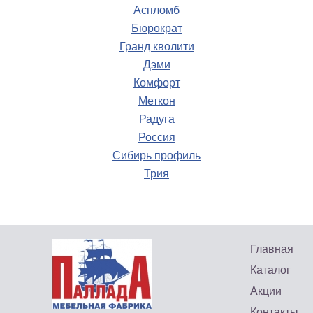
Аспломб
Бюрократ
Гранд кволити
Дэми
Диван «Арта 7» (Тахта)
Комфорт
Стул Челси АГ серый
Меткон
Кресло-кровать
Радуга
Паллада
Цена: 5318 руб.
Россия
Купить
Цена: 12500 руб.
Сибирь профиль
Купить
Трия
Главная
Каталог
Акции
Контакты